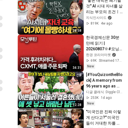
"좋은 대학은 폐기될 
것" AI 시대 자녀를 살
리는 부모의 조건ㅣ
지식인 클래스 EP.08 
지식인사이드
(조벽 교수)
819K
4w ago
28:58
한국경제신문 30분 
만에 읽기 | 
20260807🌞#모닝루
틴 | 애플 쥐어짜기, 
한경 코리아마켓
CXMT엔 안통했다 | 
69K
Streamed 17h ago
삼전닉스, 일본증시 
New
34:31
쥐락펴락 | 염소고기 
[#YouQuizontheBlo
가격 대폭락 | 인도 에
ck] A memory from 
탄올 혼용차
96 years ago as 
vivid as yesterday
디글 클래식 :Diggle Classic
😥 The reason why 
253K
1d ago
she changed...
New
12:28
"미국인은 진짜 이렇
게 산다고?" 미국인
들이 거대한 차를 탈 