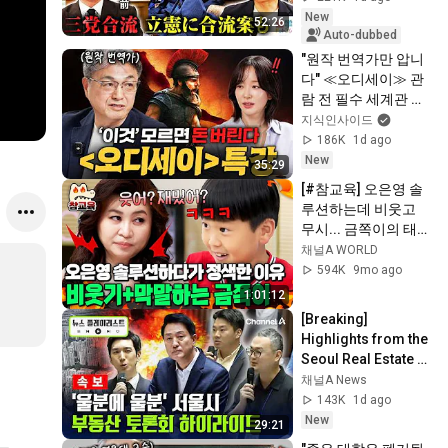
党合流構想に浮上し
New
52:26
た「第4の選択肢」
Auto-dubbed
とは？【今野忍×山
"원작 번역가만 압니
本期日前】｜選挙ド
다" ≪오디세이≫ 관
ットコム
람 전 필수 세계관 총
정리ㅣ지식인 클래스 
지식인사이드
EP.13 (김헌 교수)
186K
1d ago
New
35:29
[#참교육] 오은영 솔
루션하는데 비웃고 
무시... 금쪽이의 태도
에 결국 정색한 오은
채널A WORLD
영 | #금쪽같은내새
594K
9mo ago
끼 206회
1:01:12
[Breaking] 
Highlights from the 
Seoul Real Estate 
Forum [News 
채널A News
Playlist] / Channel A
143K
1d ago
New
29:21