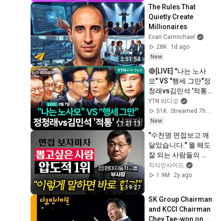
The Rules That 
Quietly Create 
Millionaires
Evan Carmichael
28K
1d ago
New
2:51:54
🔴[LIVE] "나는 노사
모" VS "행세 그만"정
청래vs김민석 '적통' 
신경전!ㅣ #이동형 #
YTN 라디오
김민석 #송영길 #정
51K
Streamed 7h ago
청래 #더불어민주당 
New
1:21:13
#전당대회 #폭염
"수천명 면접보고 깨
달았습니다." 뭘 해도 
잘 되는 사람들의 공
통점 '3가지' (장동철 
지식인사이드
작가 1부)
1.9M
2y ago
19:27
SK Group Chairman 
and KCCI Chairman 
Chey Tae-won on 