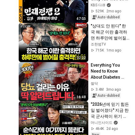
'The Future of the AI 
KBS 다큐
Era and South 
529K
2mo ago
Korea's S...
Auto-dubbed
47:05
"상대도 안 된다" 한
국 해군 이란 출격하
면 하루만에 벌어질 
충격적인 일 | 김종대 
조한범TV
교수 풀버전2
715K
1mo ago
32:22
Everything You 
Need to Know 
About Diabetes 
According to a Top 
썰닥
SNU Specialist | 
3.4M
3mo ago
Professor Lee 
Auto-dubbed
16:48
Seun...
"2026년에 믿기 힘든 
일 벌어졌다" 지금 한
국 군사력이 위기 상
황인 진짜 이유 (샤를
머니인사이드
세환 1부)
464K
2d ago
New