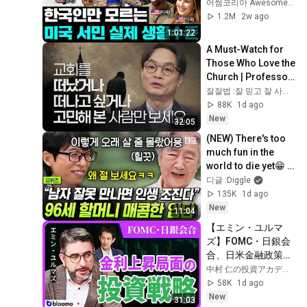
수밖에 없는 이유(미
어썸코리아 Awesome Korea
국 집, 차, 냉장고) | 국
1.2M
2w ago
경없는 수다 미국특
1:01:22
집 모아보기
A Must-Watch for 
Those Who Love the 
Church | Professor 
Kim Hak-chul | Jal-
잘잘법 :잘 믿고 잘 사는 법
Jal-Beop Ep. 281
88K
1d ago
New
32:05
(NEW) There's too 
much fun in the 
world to die yet😁 A 
literary grandma 
디글 :Diggle
with a sharp wit that 
135K
1d ago
stol...
New
11:04
【エミン・ユルマ
ズ】FOMC・日銀会
合、日米金融政策の
行方は?ドル円170円
中村 仁の投資アカデミー / ブルーモ証券
の条件と金利上昇局
58K
1d ago
面の投資戦略
New
31:03