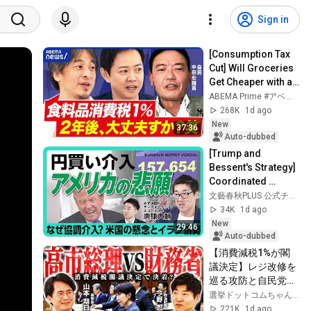
Sign in
[Consumption Tax 
Cut] Will Groceries 
Get Cheaper with an 
8% to 1% Tax Rate? 
ABEMA Prime #アベプラ【公式】
Can It Really Go 
268K
1d ago
Back...
New
37:36
Auto-dubbed
[Trump and 
Bessent's Strategy] 
Coordinated 
Intervention 
文藝春秋PLUS 公式チャンネル
Leading to a 
34K
1d ago
Stronger Yen | Can 
New
29:46
the Weak ...
Auto-dubbed
【消費減税1%が閣
議決定】レジ改修を
巡る攻防と自民党内
の激しい葛藤／中
選挙ドットコムちゃんねる
道・立憲・公明の3
221K
1d ago