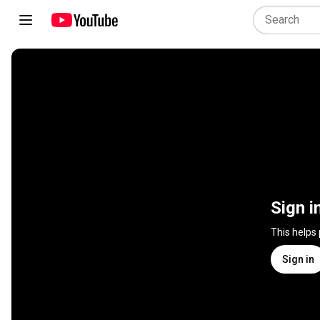
Sign i
This helps
Sign in